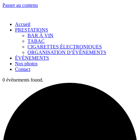
Passer au contenu
Accueil
PRESTATIONS
BAR À VIN
TABAC
CIGARETTES ÉLECTRONIQUES
ORGANISATION D’ÉVÈNEMENTS
ÉVÈNEMENTS
Nos photos
Contact
0 évènements found.