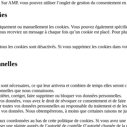
t. Sur AMP, vous pouvez utiliser l’onglet de gestion du consentement en 
ies
tiquement ou manuellement les cookies. Vous pouvez également spécifier
 vous receviez un message à chaque fois qu’un cookie est placé. Pour plu
tous les cookies sont désactivés. Si vous supprimez les cookies dans vo
nelles
sont nécessaires, ce qui leur arrivera et combien de temps elles seront 
sonnelles que nous connaissons.
pléter, corriger, faire supprimer ou bloquer vos données personnelles.
os données, vous avez le droit de révoquer ce consentement et de faire
 toutes vos données personnelles au responsable du traitement et de les t
vos données. Nous obtempérerons, à moins que certaines raisons ne just
r aux coordonnées au bas de cette politique de cookies. Si vous avez une
r une plainte auprès de l’autorité de contrôle (l’autorité chargée de la