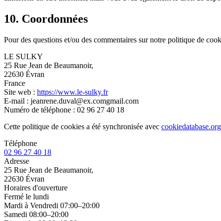
10. Coordonnées
Pour des questions et/ou des commentaires sur notre politique de cookie
LE SULKY
25 Rue Jean de Beaumanoir,
22630 Évran
France
Site web :
https://www.le-sulky.fr
E-mail :
jeanrene.duval@
ex.com
gmail.com
Numéro de téléphone : 02 96 27 40 18
Cette politique de cookies a été synchronisée avec
cookiedatabase.org
Téléphone
02 96 27 40 18
Adresse
25 Rue Jean de Beaumanoir,
22630 Évran
Horaires d'ouverture
Fermé le lundi
Mardi à Vendredi 07:00–20:00
Samedi 08:00–20:00