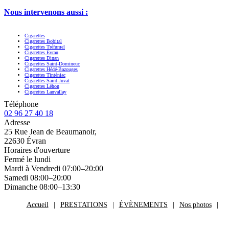
Nous intervenons aussi :
Cigarettes
Cigarettes Bobital
Cigarettes Tréfumel
Cigarettes Évran
Cigarettes Dinan
Cigarettes Saint-Domineuc
Cigarettes Hédé-Bazouges
Cigarettes Tinténiac
Cigarettes Saint-Juvat
Cigarettes Léhon
Cigarettes Lanvallay
Téléphone
02 96 27 40 18
Adresse
25 Rue Jean de Beaumanoir,
22630 Évran
Horaires d'ouverture
Fermé le lundi
Mardi à Vendredi 07:00–20:00
Samedi 08:00–20:00
Dimanche 08:00–13:30
Accueil
PRESTATIONS
ÉVÈNEMENTS
Nos photos